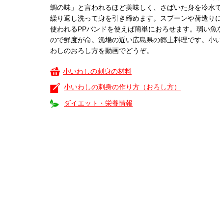
鯛の味」と言われるほど美味しく、さばいた身を冷水
繰り返し洗って身を引き締めます。スプーンや荷造り
使われるPPバンドを使えば簡単におろせます。弱い魚
ので鮮度が命。漁場の近い広島県の郷土料理です。小
わしのおろし方を動画でどうぞ。
小いわしの刺身の材料
小いわしの刺身の作り方（おろし方）
ダイエット・栄養情報