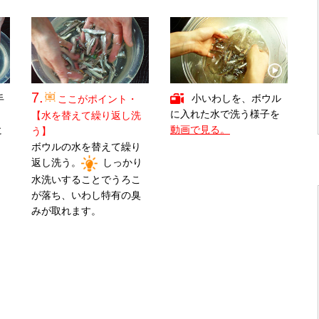
7.
小いわしを、ボウル
手
ここがポイント・
に入れた水で洗う様子を
う
【水を替えて繰り返し洗
動画で見る。
に
う】
ボウルの水を替えて繰り
返し洗う。
しっかり
水洗いすることでうろこ
が落ち、いわし特有の臭
みが取れます。