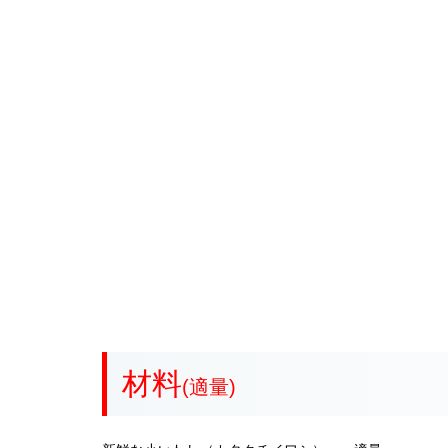
材料
(適量)