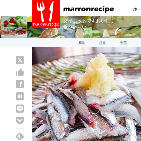
ホ
ダイエットでもおいしく
食べた～い！
和食
洋食
中華
sns01
sns03
sns04
sns06
sns07
sns08