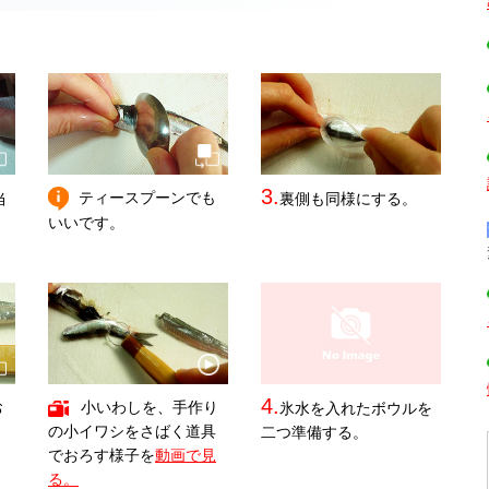
3.
ティースプーンでも
当
裏側も同様にする。
と
いいです。
4.
お
小いわしを、手作り
氷水を入れたボウルを
の小イワシをさばく道具
二つ準備する。
。
でおろす様子を
動画で見
る。