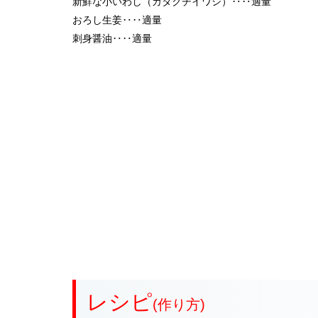
新鮮な小いわし（カタクチイワシ）‥‥適量
おろし生姜‥‥適量
刺身醤油‥‥適量
レシピ
(作り方)