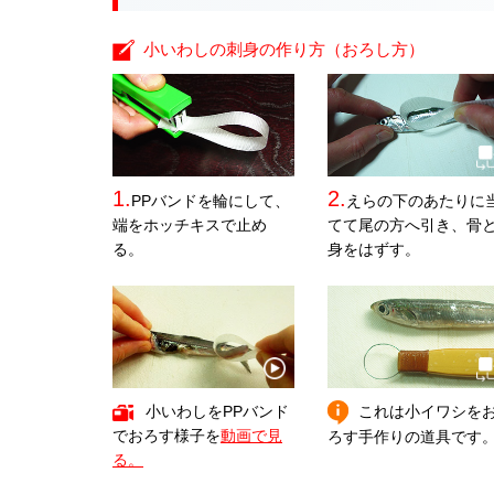
小いわしの刺身の作り方（おろし方）
1.
2.
PPバンドを輪にして、
えらの下のあたりに
端をホッチキスで止め
てて尾の方へ引き、骨
る。
身をはずす。
小いわしをPPバンド
これは小イワシを
でおろす様子を
動画で見
ろす手作りの道具です
る。