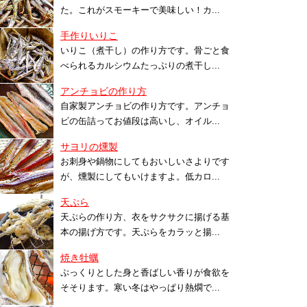
た。これがスモーキーで美味しい！カ...
手作りいりこ
いりこ（煮干し）の作り方です。骨ごと食
べられるカルシウムたっぷりの煮干し...
アンチョビの作り方
自家製アンチョビの作り方です。アンチョ
ビの缶詰ってお値段は高いし、オイル...
サヨリの燻製
お刺身や鍋物にしてもおいしいさよりです
が、燻製にしてもいけますよ。低カロ...
天ぷら
天ぷらの作り方、衣をサクサクに揚げる基
本の揚げ方です。天ぷらをカラッと揚...
焼き牡蠣
ぷっくりとした身と香ばしい香りが食欲を
そそります。寒い冬はやっぱり熱燗で...