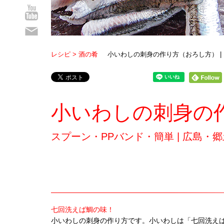
sns09
sns10
レシピ
酒の肴
小いわしの刺身の作り方（おろし方） |
小いわしの刺身の
スプーン・PPバンド・簡単 | 広島・
七回洗えば鯛の味！
小いわしの刺身の作り方です。小いわしは「七回洗え