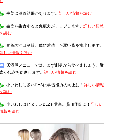
む
生姜は健胃効果があります。
詳しい情報を読む
生姜を生食すると免疫力がアップします。
詳しい情報
を読む
青魚の油は良質。体に蓄積した悪い脂を排出します。
詳しい情報を読む
居酒屋メニューでは、まず刺身から食べましょう。酵
素が代謝を促進します。
詳しい情報を読む
小いわしに多いDHAは学習能力の向上に！
詳しい情報
を読む
小いわしはビタミンB12も豊富。貧血予防に！
詳しい
情報を読む