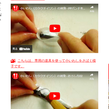
で
に
な
い
こちらは、専用の道具を使って小いわしをさばく様
子です。