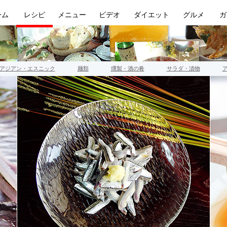
ーム
レシピ
メニュー
ビデオ
ダイエット
グルメ
ガ
アジアン・エスニック
麺類
燻製・酒の肴
サラダ・漬物