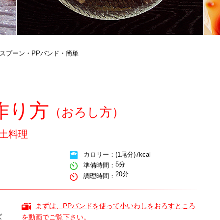
 スプーン・PPバンド・簡単
作り方
（おろし方）
郷土料理
(1尾分)7kcal
カロリー：
5分
準備時間：
20分
調理時間：
まずは、PPバンドを使って小いわしをおろすところ
ば
を動画でご覧下さい。