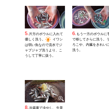
5.
6.
片方のボウルに入れて
もう一方のボウルに
優しく洗う。
イワシ
で移してさらに洗う。
ろこや、内臓をきれい
は弱い魚なので流水でジ
洗う。
ャブジャブ洗うより、こ
うして丁寧に扱う。
8.
冷蔵庫で冷やし、生姜