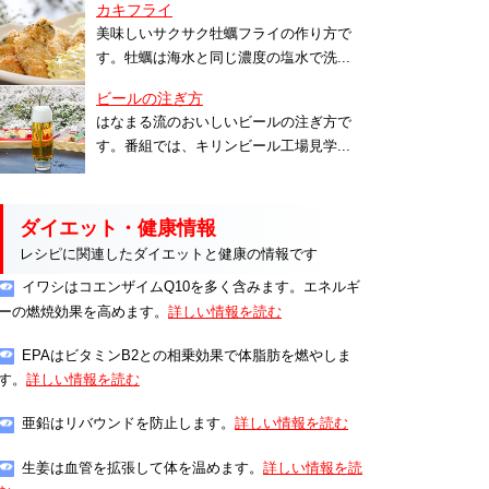
カキフライ
美味しいサクサク牡蠣フライの作り方で
す。牡蠣は海水と同じ濃度の塩水で洗...
ビールの注ぎ方
はなまる流のおいしいビールの注ぎ方で
す。番組では、キリンビール工場見学...
ダイエット・健康情報
レシピに関連したダイエットと健康の情報です
イワシはコエンザイムQ10を多く含みます。エネルギ
ーの燃焼効果を高めます。
詳しい情報を読む
EPAはビタミンB2との相乗効果で体脂肪を燃やしま
す。
詳しい情報を読む
亜鉛はリバウンドを防止します。
詳しい情報を読む
生姜は血管を拡張して体を温めます。
詳しい情報を読