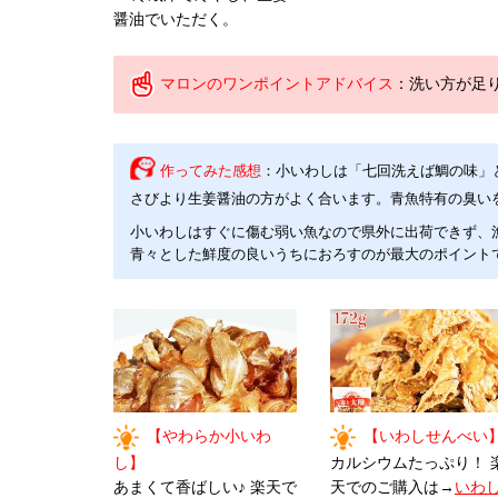
醤油でいただく。
マロンのワンポイントアドバイス
：洗い方が足
作ってみた感想
：小いわしは「七回洗えば鯛の味」
さびより生姜醤油の方がよく合います。青魚特有の臭い
小いわしはすぐに傷む弱い魚なので県外に出荷できず、
青々とした鮮度の良いうちにおろすのが最大のポイント
【やわらか小いわ
【いわしせんべい
し】
カルシウムたっぷり！ 
あまくて香ばしい♪ 楽天で
天でのご購入は→
いわ