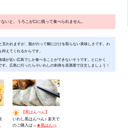
りないと、うろこが口に残って食べられません。
と言われますが、脂がのって鯛にひけを取らない美味しさです。わ
を抑えてくれるからです。
漁場が近い広島でしか食べることができないそうです。とにかく
です。広島に行ったら小いわしの刺身を居酒屋で注文しましょう！
】
【黒はんぺん】
楽
いわし黒はんぺん♪ 楽天で
し
のご購入は→
★黒はんぺ