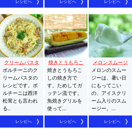
レシピへ
レシピへ
レシピへ
クリームパスタ
焼きとうもろこ
メロンスムージ
ポルチーニのク
焼きとうもろこ
し
メロンのスムー
ー
リームパスタの
しの焼き方で
ジーは、暑い日
レシピです。ポ
す。ためしてガ
にもってこい
ルチーニは西洋
ッテン流です。
の、アイスクリ
松茸とも言われ
魚焼きグリルを
ーム入りのスム
る..
使って...
ージー。...
レシピへ
レシピへ
レシピへ