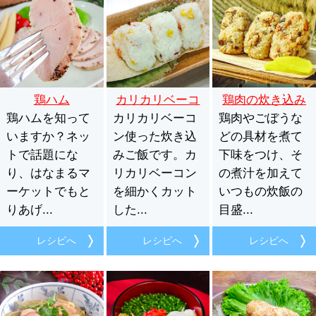
鶏ハム
カリカリベーコ
鶏肉の炊き込み
鶏ハムを知って
カリカリベーコ
ンの炊き込みご
鶏肉やごぼうな
ご飯
いますか？ネッ
ン使った炊き込
飯
どの具材を煮て
トで話題にな
みご飯です。カ
下味をつけ、そ
り、はなまるマ
リカリベーコン
の煮汁を加えて
ーケットでもと
を細かくカット
いつもの炊飯の
りあげ...
した...
目盛...
レシピへ
レシピへ
レシピへ