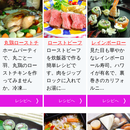
丸鶏ローストチ
ローストビーフ
レインボーロー
ホームパーティ
キン
ローストビーフ
見た目も華やか
ル
で、丸ごと一
を炊飯器で作る
なレインボーロ
羽、丸鶏のロー
簡単レシピで
ール寿司。ハワ
ストチキンを作
す。肉をジップ
イが有名で、裏
ってみません
ロックに入れて
巻きのカリフォ
か。冷凍...
お湯に...
ルニ...
レシピへ
レシピへ
レシピへ