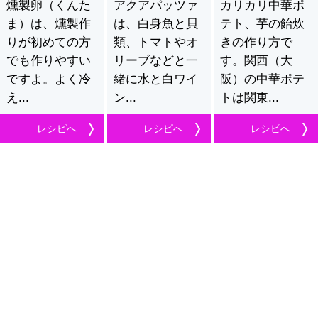
燻製卵（くんた
アクアパッツァ
カリカリ中華ポ
ま）は、燻製作
は、白身魚と貝
テト、芋の飴炊
りが初めての方
類、トマトやオ
きの作り方で
でも作りやすい
リーブなどと一
す。関西（大
ですよ。よく冷
緒に水と白ワイ
阪）の中華ポテ
え...
ン...
トは関東...
レシピへ
レシピへ
レシピへ