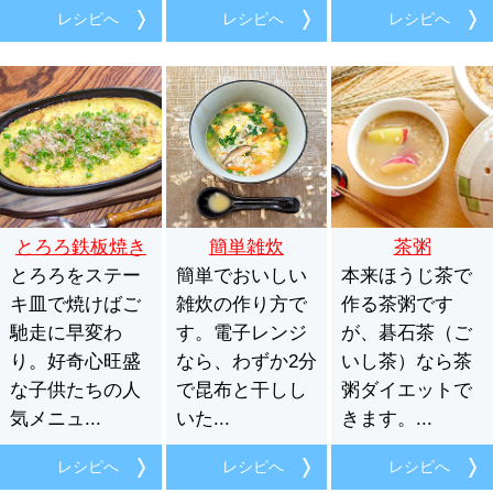
レシピへ
レシピへ
レシピへ
とろろ鉄板焼き
簡単雑炊
茶粥
とろろをステー
簡単でおいしい
本来ほうじ茶で
キ皿で焼けばご
雑炊の作り方で
作る茶粥です
馳走に早変わ
す。電子レンジ
が、碁石茶（ご
り。好奇心旺盛
なら、わずか2分
いし茶）なら茶
な子供たちの人
で昆布と干しし
粥ダイエットで
気メニュ...
いた...
きます。...
レシピへ
レシピへ
レシピへ