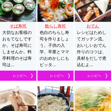
そば寿司
散らし寿司
おでん
大切なお客様の
色白のちらし寿
レシピはためし
おもてなしです
司を作りましょ
てガッテン流。
か。そば寿司に
う。子供の入
おいしいおでん
しませんか。料
学、卒業とママ
作りのコツは、
亭料理のそば寿
のおめかしにも
具材をだしで煮
司は...
ピッタ...
込むよ...
レシピへ
レシピへ
レシピへ