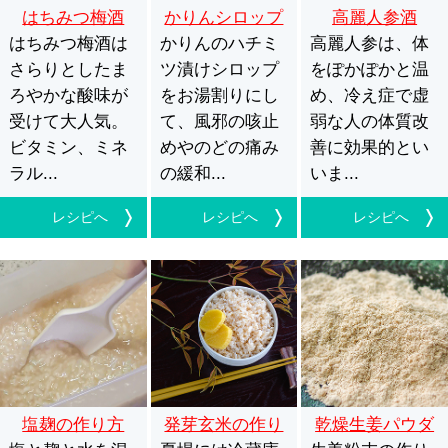
はちみつ梅酒
かりんシロップ
高麗人参酒
はちみつ梅酒は
かりんのハチミ
高麗人参は、体
さらりとしたま
ツ漬けシロップ
をぽかぽかと温
ろやかな酸味が
をお湯割りにし
め、冷え症で虚
受けて大人気。
て、風邪の咳止
弱な人の体質改
ビタミン、ミネ
めやのどの痛み
善に効果的とい
ラル...
の緩和...
いま...
レシピへ
レシピへ
レシピへ
塩麹の作り方
発芽玄米の作り
乾燥生姜パウダ