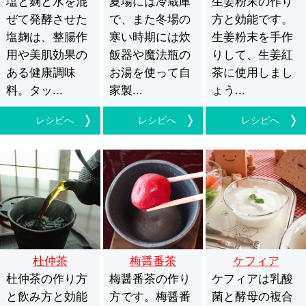
塩と麹と水を混
夏場には冷蔵庫
方
生姜粉末の作り
ー
ぜて発酵させた
で、また冬場の
方と効能です。
塩麹は、整腸作
寒い時期には炊
生姜粉末を手作
用や美肌効果の
飯器や魔法瓶の
りして、生姜紅
ある健康調味
お湯を使って自
茶に使用しまし
料。タッ...
家製...
ょう...
レシピへ
レシピへ
レシピへ
杜仲茶
梅醤番茶
ケフィア
杜仲茶の作り方
梅醤番茶の作り
ケフィアは乳酸
と飲み方と効能
方です。梅醤番
菌と酵母の複合