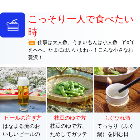
こっそり一人で食べたい
時
仕事は大人数、うまいもんは小人数！)^o^(
えへへ。たまにはいいよね～！こんな小さなお
贅沢！
ビールの注ぎ方
枝豆のゆで方
ふぐひれ酒
はなまる流のお
枝豆のゆで方、
てっちり（ふぐ
いしいビールの
ためしてガッテ
鍋）を囲む日