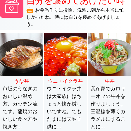
自分を褒めてあげたい時
お弁当作りに掃除、洗濯…朝から本当に忙
しかったね。時には自分を褒めてあげましょ
う。
うな丼
ウニ・イクラ丼
牛丼
市販のうなぎの
ウニ・イクラ丼
我が家でカロリ
おいしい温め
は大家族にはち
ーオフの牛丼を
方、ガッテン流
ょっと懐が厳し
作りましょう。
です。蒲焼のお
いですね。でも
三温糖を薄くカ
いしい食べ方や
たまには夫や子
ラメルにするこ
焼き方...
供に...
とに...