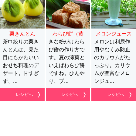
栗きんとん
わらび餅（黄
メロンジュース
茶巾絞りの栗き
きな粉がけわら
粉）
メロンは利尿作
んとんは、見た
び餅の作り方で
用やむくみ防止
目にもかわいい
す。夏の涼菓と
のカリウムがた
おせち料理のデ
いえばわらび餅
っぷり。カリウ
ザート。甘すぎ
ですね。ひんや
ムが豊富なメロ
ず、...
り、プ...
ンジュ...
レシピへ
レシピへ
レシピへ