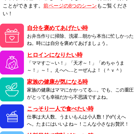
ことができます。
前ページの8つのシーン
もご覧くださ
い！
自分を褒めてあげたい時
お弁当作りに掃除、洗濯…朝から本当に忙しかった
ね。時には自分を褒めてあげましょう。
ヒロインになりたい時
「ママすご～い！」「天才～！」「めちゃうま
～！」～！。えへへ…とーぜんよ！（＾ｖ＾）
家族の健康が気になる時
家族の健康はママにかかってる…。でも、この重圧
がとっても幸福だから不思議ですよね。
こっそり一人で食べたい時
仕事は大人数、うまいもんは小人数！)^o^( えへ
へ。たまにはいいよね～！こんな小さなお贅沢！