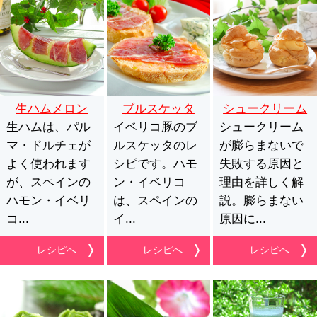
生ハムメロン
ブルスケッタ
シュークリーム
生ハムは、パル
イベリコ豚のブ
シュークリーム
マ・ドルチェが
ルスケッタのレ
が膨らまないで
よく使われます
シピです。ハモ
失敗する原因と
が、スペインの
ン・イベリコ
理由を詳しく解
ハモン・イベリ
は、スペインの
説。膨らまない
コ...
イ...
原因に...
レシピへ
レシピへ
レシピへ