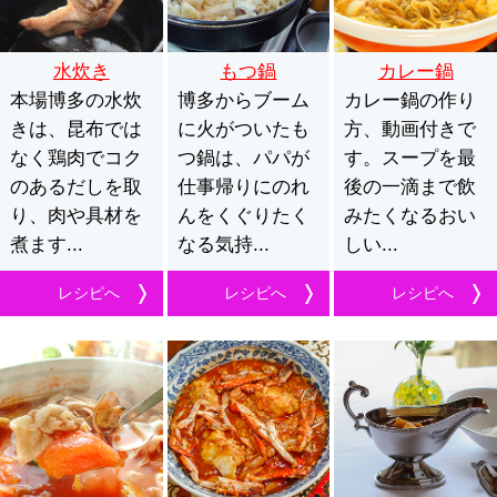
水炊き
もつ鍋
カレー鍋
本場博多の水炊
博多からブーム
カレー鍋の作り
きは、昆布では
に火がついたも
方、動画付きで
なく鶏肉でコク
つ鍋は、パパが
す。スープを最
のあるだしを取
仕事帰りにのれ
後の一滴まで飲
り、肉や具材を
んをくぐりたく
みたくなるおい
煮ます...
なる気持...
しい...
レシピへ
レシピへ
レシピへ