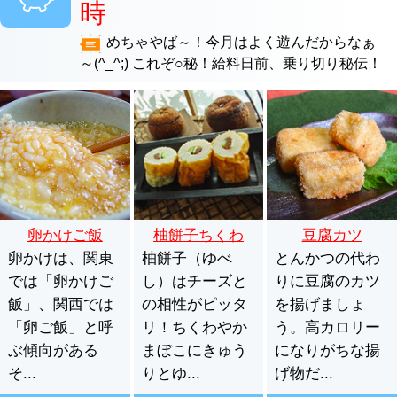
時
めちゃやば～！今月はよく遊んだからなぁ
～(^_^;) これぞ○秘！給料日前、乗り切り秘伝！
卵かけご飯
柚餅子ちくわ
豆腐カツ
卵かけは、関東
柚餅子（ゆべ
とんかつの代わ
では「卵かけご
し）はチーズと
りに豆腐のカツ
飯」、関西では
の相性がピッタ
を揚げましょ
「卵ご飯」と呼
リ！ちくわやか
う。高カロリー
ぶ傾向がある
まぼこにきゅう
になりがちな揚
そ...
りとゆ...
げ物だ...