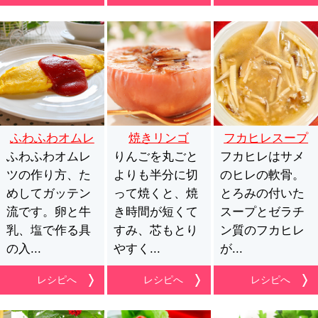
ふわふわオムレ
焼きリンゴ
フカヒレスープ
ふわふわオムレ
ツ
りんごを丸ごと
フカヒレはサメ
ツの作り方、た
よりも半分に切
のヒレの軟骨。
めしてガッテン
って焼くと、焼
とろみの付いた
流です。卵と牛
き時間が短くて
スープとゼラチ
乳、塩で作る具
すみ、芯もとり
ン質のフカヒレ
の入...
やすく...
が...
レシピへ
レシピへ
レシピへ