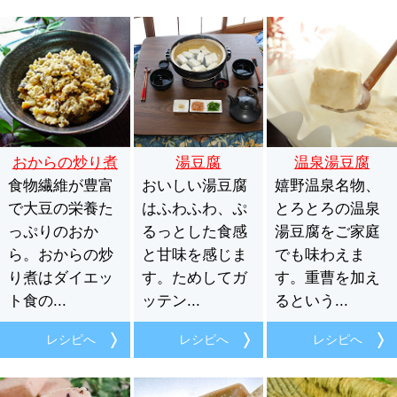
おからの炒り煮
湯豆腐
温泉湯豆腐
食物繊維が豊富
おいしい湯豆腐
嬉野温泉名物、
で大豆の栄養た
はふわふわ、ぷ
とろとろの温泉
っぷりのおか
るっとした食感
湯豆腐をご家庭
ら。おからの炒
と甘味を感じま
でも味わえま
り煮はダイエッ
す。ためしてガ
す。重曹を加え
ト食の...
ッテン...
るという...
レシピへ
レシピへ
レシピへ