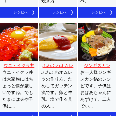
コ...
焼き方...
べ、...
レシピへ
レシピへ
レシピへ
ウニ・イクラ丼
ふわふわオムレ
ジンギスカン
ウニ・イクラ丼
ふわふわオムレ
ツ
お一人様ジンギ
（一人鍋）
は大家族にはち
ツの作り方、た
スカン鍋のレシ
ょっと懐が厳し
めしてガッテン
ピです。子供は
いですね。でも
流です。卵と牛
おばあちゃんに
たまには夫や子
乳、塩で作る具
あずけて、二人
供に...
の入...
で小...