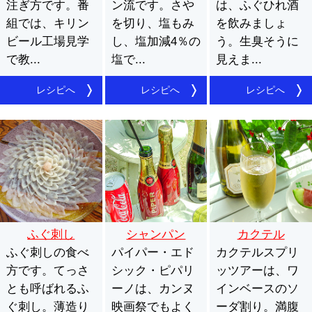
注ぎ方です。番
ン流です。さや
は、ふぐひれ酒
組では、キリン
を切り、塩もみ
を飲みましょ
ビール工場見学
し、塩加減4％の
う。生臭そうに
で教...
塩で...
見えま...
レシピへ
レシピへ
レシピへ
ふぐ刺し
シャンパン
カクテル
ふぐ刺しの食べ
パイパー・エド
カクテルスプリ
方です。てっさ
シック・ピパリ
ッツアーは、ワ
とも呼ばれるふ
ーノは、カンヌ
インベースのソ
ぐ刺し。薄造り
映画祭でもよく
ーダ割り。満腹