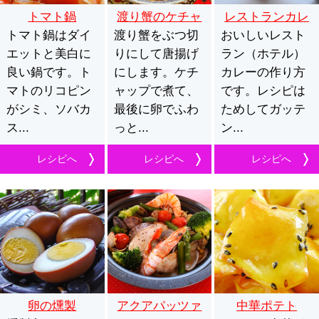
トマト鍋
渡り蟹のケチャ
レストランカレ
トマト鍋はダイ
渡り蟹をぶつ切
ップ煮
おいしいレスト
ー
エットと美白に
りにして唐揚げ
ラン（ホテル）
良い鍋です。ト
にします。ケチ
カレーの作り方
マトのリコピン
ャップで煮て、
です。レシピは
がシミ、ソバカ
最後に卵でふわ
ためしてガッテ
ス...
っと...
ン...
レシピへ
レシピへ
レシピへ
卵の燻製
アクアパッツァ
中華ポテト