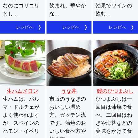
なのにコリコリ
飲まれ、華やか
効果でワインの
とし...
な...
飲む...
レシピへ
レシピへ
レシピへ
生ハムメロン
うな丼
鰻のひつまぶし
生ハムは、パル
市販のうなぎの
ひつまぶしは一
マ・ドルチェが
おいしい温め
回目は蒲焼で食
よく使われます
方、ガッテン流
べ、二回目はね
が、スペインの
です。蒲焼のお
ぎや海苔などの
ハモン・イベリ
いしい食べ方や
薬味をかけて食