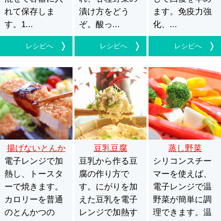
れて保存しま
漬け方をどう
ます。免疫力強
す。1...
ぞ。酸っ...
化、...
レシピへ
レシピへ
レシピへ
揚げないとんか
豆乳豆腐
蒸し野菜
電子レンジで加
つ
豆乳から作る豆
シリコンスチー
熱し、トースタ
腐の作り方で
マーを使えば、
ーで焼きます。
す。にがりを加
電子レンジで温
カロリーを普通
えた豆乳を電子
野菜が簡単に調
のとんかつの
レンジで加熱す
理できます。温