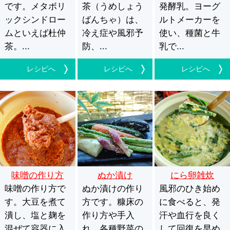
です。メタボリ
茶（うめしょう
発酵乳。ヨーグ
ックシンドロー
ばんちゃ）は、
ルトメーカーを
ムといえば杜仲
冷え症や風邪予
使い、種菌と牛
茶。...
防、...
乳で...
レシピへ
レシピへ
レシピへ
味噌の作り方
ぬか漬け
にら卵雑炊
味噌の作り方で
ぬか漬けの作り
風邪のひき始め
す。大豆を煮て
方です。糠床の
に食べると、発
潰し、塩と麹を
作り方や手入
汗や血行を良く
混ぜて容器に入
れ、各種野菜の
して回復を早め