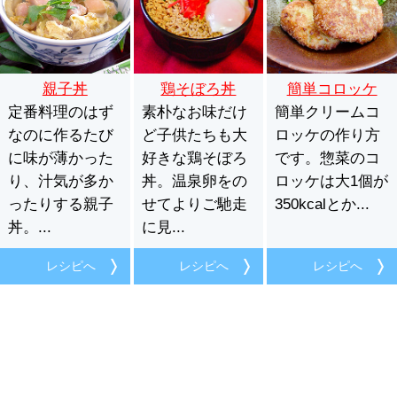
親子丼
鶏そぼろ丼
簡単コロッケ
定番料理のはず
素朴なお味だけ
簡単クリームコ
なのに作るたび
ど子供たちも大
ロッケの作り方
に味が薄かった
好きな鶏そぼろ
です。惣菜のコ
り、汁気が多か
丼。温泉卵をの
ロッケは大1個が
ったりする親子
せてよりご馳走
350kcalとか...
丼。...
に見...
レシピへ
レシピへ
レシピへ