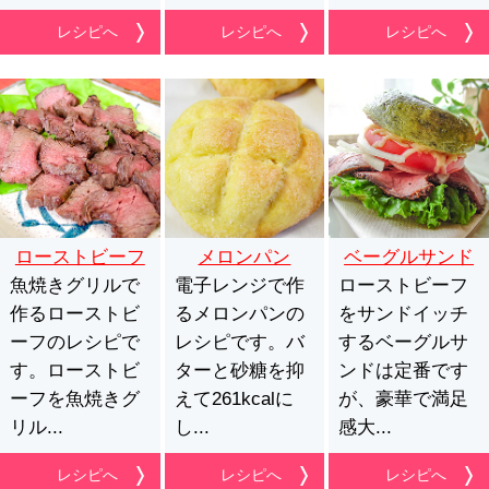
レシピへ
レシピへ
レシピへ
ローストビーフ
メロンパン
ベーグルサンド
魚焼きグリルで
電子レンジで作
ローストビーフ
作るローストビ
るメロンパンの
をサンドイッチ
ーフのレシピで
レシピです。バ
するベーグルサ
す。ローストビ
ターと砂糖を抑
ンドは定番です
ーフを魚焼きグ
えて261kcalに
が、豪華で満足
リル...
し...
感大...
レシピへ
レシピへ
レシピへ